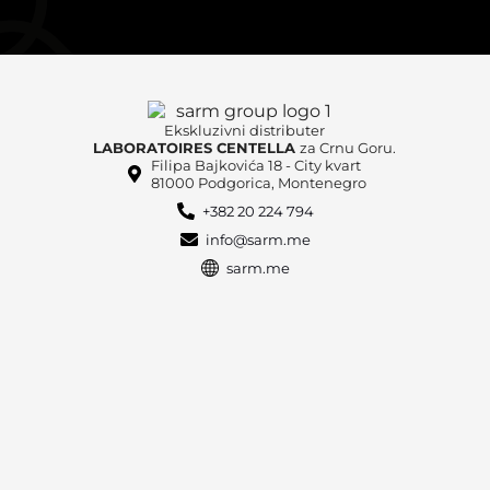
Ekskluzivni distributer
LABORATOIRES CENTELLA
za Crnu Goru.
Filipa Bajkovića 18 - City kvart
81000 Podgorica, Montenegro
+382 20 224 794
info@sarm.me
sarm.me