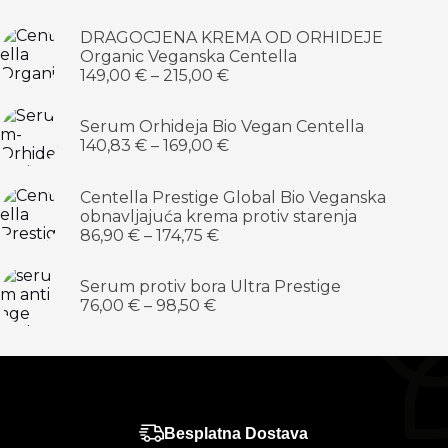
DRAGOCJENA KREMA OD ORHIDEJE
Organic Veganska Centella
149,00
€
–
215,00
€
Serum Orhideja Bio Vegan Centella
140,83
€
–
169,00
€
Centella Prestige Global Bio Veganska
obnavljajuća krema protiv starenja
86,90
€
–
174,75
€
Serum protiv bora Ultra Prestige
76,00
€
–
98,50
€
Besplatna Dostava