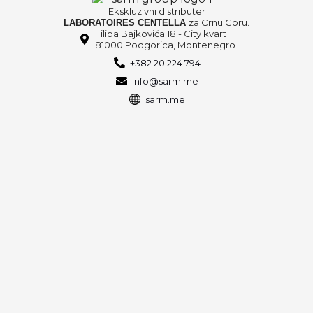
Ekskluzivni distributer
za Crnu Goru.
LABORATOIRES CENTELLA
Filipa Bajkovića 18 - City kvart
81000 Podgorica, Montenegro
+382 20 224 794
info@sarm.me
sarm.me