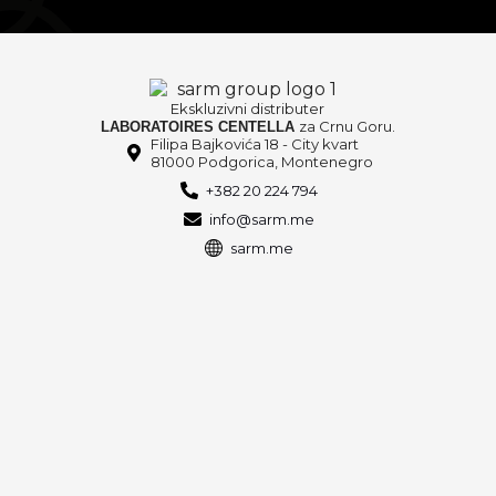
Ekskluzivni distributer
za Crnu Goru.
LABORATOIRES CENTELLA
Filipa Bajkovića 18 - City kvart
81000 Podgorica, Montenegro
+382 20 224 794
info@sarm.me
sarm.me