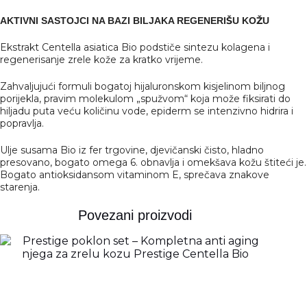
AKTIVNI SASTOJCI NA BAZI BILJAKA REGENERIŠU KOŽU
Ekstrakt Centella asiatica Bio podstiče sintezu kolagena i
regenerisanje zrele kože za kratko vrijeme.
Zahvaljujući formuli bogatoj hijaluronskom kisjelinom biljnog
porijekla, pravim molekulom „spužvom“ koja može fiksirati do
hiljadu puta veću količinu vode, epiderm se intenzivno hidrira i
popravlja.
Ulje susama Bio iz fer trgovine, djevičanski čisto, hladno
presovano, bogato omega 6. obnavlja i omekšava kožu štiteći je.
Bogato antioksidansom vitaminom E, sprečava znakove
starenja.
Povezani proizvodi