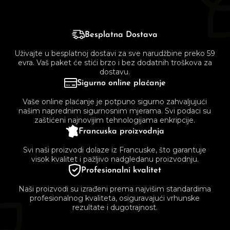
Besplatna Dostava
Uživajte u besplatnoj dostavi za sve narudžbine preko 59
evra. Vaš paket će stići brzo i bez dodatnih troškova za
dostavu.
Sigurno online plaćanje
Vaše online plaćanje je potpuno sigurno zahvaljujući
našim naprednim sigurnosnim mjerama. Svi podaci su
zaštićeni najnovijim tehnologijama enkripcije.
Francuska proizvodnja
Svi naši proizvodi dolaze iz Francuske, što garantuje
visok kvalitet i pažljivo nadgledanu proizvodnju.
Profesionalni kvalitet
Naši proizvodi su izrađeni prema najvišim standardima
profesionalnog kvaliteta, osiguravajući vrhunske
rezultate i dugotrajnost.