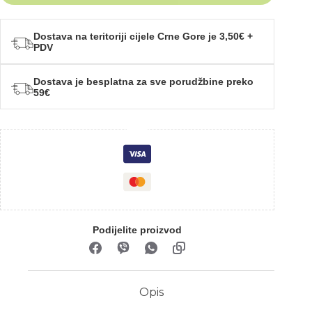
Dostava na teritoriji cijele Crne Gore je 3,50€ +
PDV
Dostava je besplatna za sve porudžbine preko
59€
Podijelite proizvod
Opis