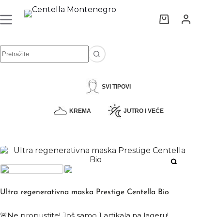
SVI TIPOVI
KREMA
JUTRO I VEČE
Ultra regenerativna maska Prestige Centella Bio
🚨Ne propustite! Još samo
1
artikala na lageru!