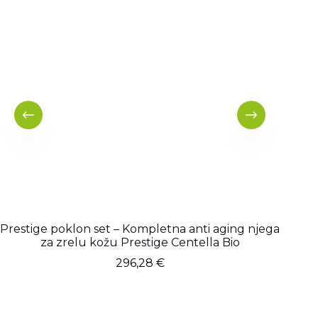
Prestige poklon set – Kompletna anti aging njega
Pokl
za zrelu kožu Prestige Centella Bio
Bio i 
296,28
€