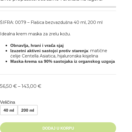
ŠIFRA: 0079 – Flašica bezvazdušna 40 ml, 200 ml
Idealna krem maska za zrelu kožu.
Obnavlja, hrani i vraća sjaj
: matične
Izuzetni aktivni sastojci protiv starenja
ćelije Centella Asiatica, hijaluronska kisjelina
Maska-krema sa 90% sastojaka iz organskog uzgoja
56,50
€
–
143,00
€
Veličina
40 ml
200 ml
DODAJ U KORPU