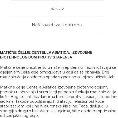
Sastav
Naši savjeti za upotrebu
MATIČNE ĆELIJE CENTELLA ASIATICA: IZDVOJENE
BIOTEHNOLOGIJOM PROTIV STARENJA
Matične ćelije prisutne su u našem epidermu i razmnožavaju se
dijeljenjem ćelija koje omogućavaju koži da se obnavlja. Broj
matičnih ćelija epiderma opada s godinama i njihov učinak slabi.
Matične ćelije Centella Asiatica, izdvojene biotehnologijom,
pomažu u očuvanju i stimulaciji prirodnih funkcija matičnih ćelija
kože. Bogate antioksidansima bore se protiv stvaranja slobodnih
radikala. Takođe poboljšavaju hidrataciju i elastičnost kože
stabilizacijom količine hijaluronske kisjeline. Tada, djelujući u
sinergiji s drugim biološkim sastojcima, štite epiderm optimalno
od spoljašne agresije.