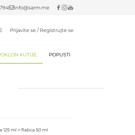
 794
info@sarm.me
€
Prijavite se / Registrujte se
POKLON KUTIJE
POPUSTI
a 125 ml + flašica 50 ml