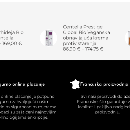
Centella Prestige
hideja Bio
Global Bio Veganska
ntella
obnavljajuća krema
–
169,00
€
protiv starenja
86,90
€
–
174,75
€
gurno online plaćanje
Francuska proizvodnja
 online plaćanje je potpuno
Svi naši proizvodi dolaze
gurno zahvaljujući našim
Francuske, što garantuje 
dnim sigurnosnim mjerama.
kvalitet i pažljivo nadgle
odaci su zaštićeni najnovijim
proizvodnju.
ehnologijama enkripcije.