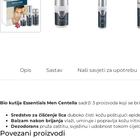
Opis
Sastav
Naši savjeti za upotrebu
Bio kutija Essentials Men Centella
sadrži 3 proizvoda koji se b
Sredstvo za čišćenje lica
duboko čisti kožu poštujući epid
Balzam nakon brijanja
vlaži, umiruje i popravlja kožu irit
Dezodorans
pruža zaštitu, svježinu i udobnost tokom cije
Povezani proizvodi