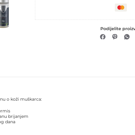
Podijelite proiz
rinu o koži muškarca:
ermis
iranu brijanjem
log dana