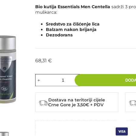
Bio kutija Essentials Men Centella
sadrži 3 pro
muškarca:
Sredstvo za čišćenje lica
Balzam nakon brijanja
Dezodorans
68,31
€
DODA
Dostava na teritoriji cijele
Crne Gore je 3,50€ + PDV