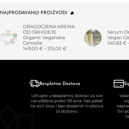
NAJPRODAVANIJI PROIZVODI
DRAGOCJENA KREMA
OD ORHIDEJE
Serum Or
Organic Veganska
Vegan Ce
Centella
140,83
€
149,00
€
–
215,00
€
Besplatna Dostava
Si
Uživajte u besplatnoj dostavi za sve
Vaše
narudžbine preko 59 evra. Vaš paket
si
će stići brzo i bez dodatnih troškova
napre
za dostavu.
Svi p
t