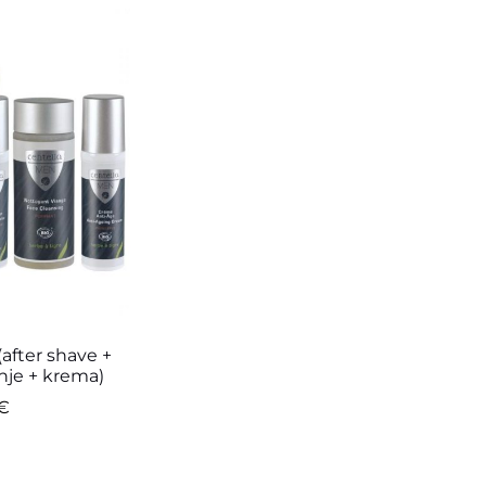
after shave +
nje + krema)
€