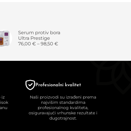
Serum protiv bora
Ultra Prestige
76,00
€
–
98,50
€
Profesionalni kvalitet
 iz
Naši proizvodi su izrađeni prema
visok
najvišim standardima
danu
profesionalnog kvaliteta,
osiguravajući vrhunske rezultate i
dugotrajnost.