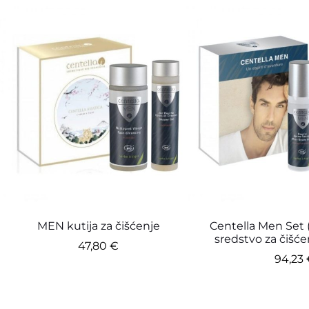
MEN kutija za čišćenje
Centella Men Set (
sredstvo za čišće
47,80
€
94,23