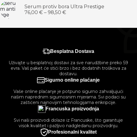
Serum protiv bora Ultra Prestige
76,00
€
–
98,50
€
Besplatna Dostava
Uživajte u besplatnoj dostavi za sve narudžbine preko 59
evra. Vaš paket će stići brzo i bez dodatnih troškova za
dostavu.
Sigurno online plaćanje
Vaše online plaćanje je potpuno sigurno zahvaljujući
našim naprednim sigurnosnim mjerama. Svi podaci su
zaštićeni najnovijim tehnologijama enkripcije.
Francuska proizvodnja
Svi naši proizvodi dolaze iz Francuske, što garantuje
visok kvalitet i pažljivo nadgledanu proizvodnju.
Profesionalni kvalitet