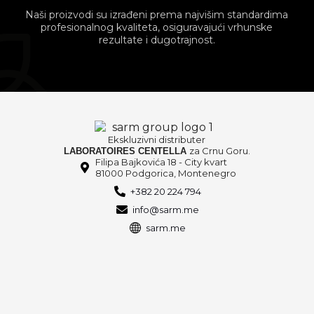
Naši proizvodi su izrađeni prema najvišim standardima
profesionalnog kvaliteta, osiguravajući vrhunske
rezultate i dugotrajnost.
Ekskluzivni distributer
za Crnu Goru.
LABORATOIRES CENTELLA
Filipa Bajkovića 18 - City kvart
81000 Podgorica, Montenegro
+382 20 224 794
info@sarm.me
sarm.me