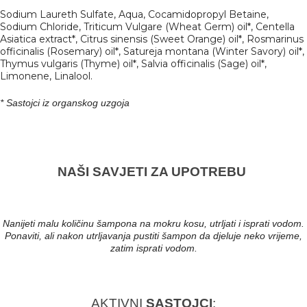
Sodium Laureth Sulfate, Aqua, Cocamidopropyl Betaine,
Sodium Chloride, Triticum Vulgare (Wheat Germ) oil*, Centella
Asiatica extract*, Citrus sinensis (Sweet Orange) oil*, Rosmarinus
officinalis (Rosemary) oil*, Satureja montana (Winter Savory) oil*,
Thymus vulgaris (Thyme) oil*, Salvia officinalis (Sage) oil*,
Limonene, Linalool.
* Sastojci iz organskog uzgoja
NAŠI SAVJETI ZA UPOTREBU
Nanijeti malu količinu šampona na mokru kosu, utrljati i isprati vodom.
Ponaviti, ali nakon utrljavanja pustiti šampon da djeluje neko vrijeme,
zatim isprati vodom.
AKTIVNI
SASTOJCI
: