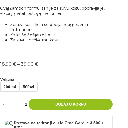
Ovaj šampon formulisan je za suvu kosu, oporavlja je,
vraća joj vitalnost, sjaj i volumen.
Zdrava kosa koja se dobija neagresivnim
tretmanom
Za lakše češljanje kose
Za suvu i beživotnu kosu
18,90
€
–
39,00
€
Veličina
200 ml
500ml
DODAJ U KORPU
Dostava na teritoriji cijele Crne Gore je 3,50€ +
PDV