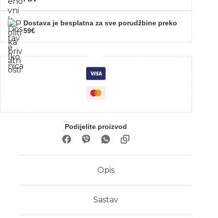
Dostava je besplatna za sve porudžbine preko
59€
Podijelite proizvod
Opis
Sastav