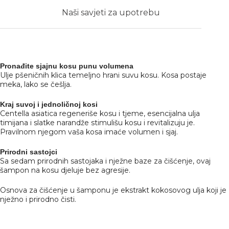
Naši savjeti za upotrebu
Pronađite sjajnu kosu punu volumena
Ulje pšeničnih klica temeljno hrani suvu kosu. Kosa postaje
meka, lako se češlja.
Kraj suvoj i jednoličnoj kosi
Centella asiatica regeneriše kosu i tjeme, esencijalna ulja
timijana i slatke narandže stimulišu kosu i revitalizuju je.
Pravilnom njegom vaša kosa imaće volumen i sjaj.
Prirodni sastojci
Sa sedam prirodnih sastojaka i nježne baze za čišćenje, ovaj
šampon na kosu djeluje bez agresije.
Osnova za čišćenje u šamponu je ekstrakt kokosovog ulja koji je
nježno i prirodno čisti.