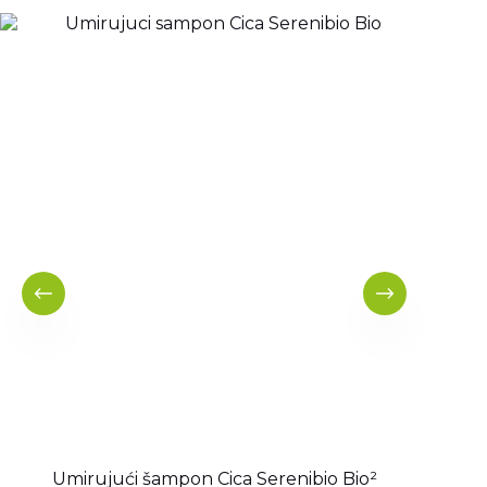
Umirujući šampon Cica Serenibio Bio²
Esenc