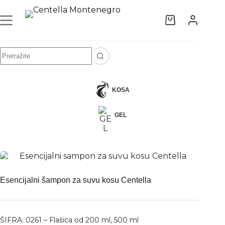
Esencijalni šampon za suvu kosu Centella
ODABERITE OPCIJE
18,90
€
–
39,00
€
KOSA
GEL
Esencijalni šampon za suvu kosu Centella
ŠIFRA: 0261 – Flašica od 200 ml, 500 ml