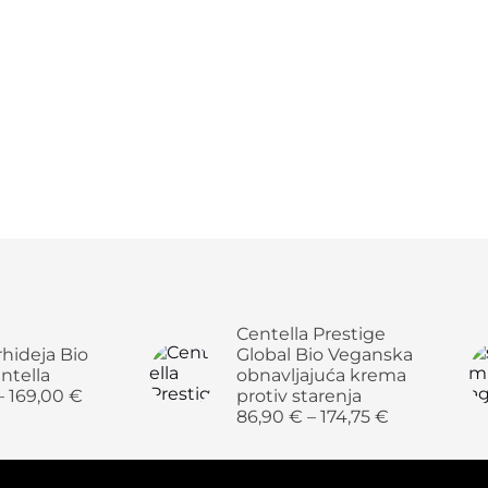
Centella Prestige
hideja Bio
Global Bio Veganska
ntella
obnavljajuća krema
–
169,00
€
protiv starenja
86,90
€
–
174,75
€