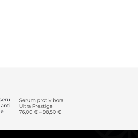
Serum protiv bora
Ultra Prestige
76,00
€
–
98,50
€