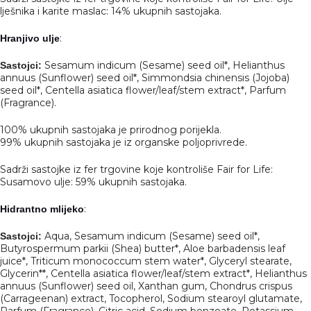
lješnika i karite maslac: 14% ukupnih sastojaka.
:
Hranjivo ulje
Sesamum indicum (Sesame) seed oil*, Helianthus
Sastojci:
annuus (Sunflower) seed oil*, Simmondsia chinensis (Jojoba)
seed oil*, Centella asiatica flower/leaf/stem extract*, Parfum
(Fragrance).
100% ukupnih sastojaka je prirodnog porijekla.
99% ukupnih sastojaka je iz organske poljoprivrede.
Sadrži sastojke iz fer trgovine koje kontroliše Fair for Life:
Susamovo ulje: 59% ukupnih sastojaka.
:
Hidrantno mlijeko
Aqua, Sesamum indicum (Sesame) seed oil*,
Sastojci:
Butyrospermum parkii (Shea) butter*, Aloe barbadensis leaf
juice*, Triticum monococcum stem water*, Glyceryl stearate,
Glycerin**, Centella asiatica flower/leaf/stem extract*, Helianthus
annuus (Sunflower) seed oil, Xanthan gum, Chondrus crispus
(Carrageenan) extract, Tocopherol, Sodium stearoyl glutamate,
Parfum (Fragrance), Citric acid, Sodium benzoate, Potassium