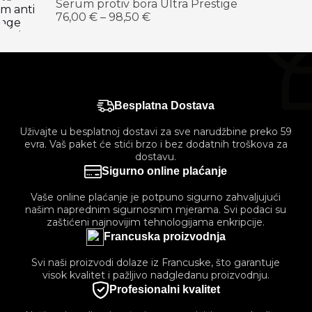
Serum protiv bora Ultra Prestige
76,00
€
–
98,50
€
Besplatna Dostava
Uživajte u besplatnoj dostavi za sve narudžbine preko 59
evra. Vaš paket će stići brzo i bez dodatnih troškova za
dostavu.
Sigurno online plaćanje
Vaše online plaćanje je potpuno sigurno zahvaljujući
našim naprednim sigurnosnim mjerama. Svi podaci su
zaštićeni najnovijim tehnologijama enkripcije.
Francuska proizvodnja
Svi naši proizvodi dolaze iz Francuske, što garantuje
visok kvalitet i pažljivo nadgledanu proizvodnju.
Profesionalni kvalitet