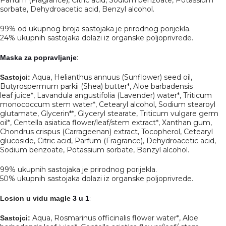
sorbate, Dehydroacetic acid, Benzyl alcohol.
99% od ukupnog broja sastojaka je prirodnog porijekla.
24% ukupnih sastojaka dolazi iz organske poljoprivrede.
:
Maska za popravljanje
Aqua, Helianthus annuus (Sunflower) seed oil,
Sastojci:
Butyrospermum parkii (Shea) butter*, Aloe barbadensis
leaf juice*, Lavandula angustifolia (Lavender) water*, Triticum
monococcum stem water*, Cetearyl alcohol, Sodium stearoyl
glutamate, Glycerin**, Glyceryl stearate, Triticum vulgare germ
oil*, Centella asiatica flower/leaf/stem extract*, Xanthan gum,
Chondrus crispus (Carrageenan) extract, Tocopherol, Cetearyl
glucoside, Citric acid, Parfum (Fragrance), Dehydroacetic acid,
Sodium benzoate, Potassium sorbate, Benzyl alcohol.
99% ukupnih sastojaka je prirodnog porijekla.
50% ukupnih sastojaka dolazi iz organske poljoprivrede.
:
Losion u vidu magle
3 u 1
Aqua, Rosmarinus officinalis flower water*, Aloe
Sastojci: