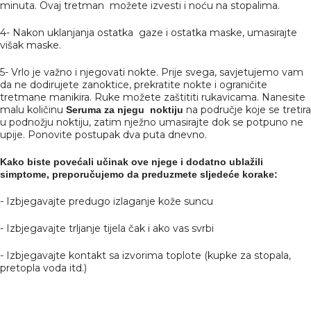
minuta. Ovaj tretman možete izvesti i noću na stopalima.
4- Nakon uklanjanja ostatka gaze i ostatka maske, umasirajte
višak maske.
5- Vrlo je važno i njegovati nokte. Prije svega, savjetujemo vam
da ne dodirujete zanoktice, prekratite nokte i ograničite
tretmane manikira. Ruke možete zaštititi rukavicama. Nanesite
malu količinu
na područje koje se tretira
Seruma za njegu noktiju
u podnožju noktiju, zatim nježno umasirajte dok se potpuno ne
upije. Ponovite postupak dva puta dnevno.
Kako biste povećali učinak ove njege i dodatno ublažili
simptome, preporučujemo da preduzmete sljedeće korake:
- Izbjegavajte predugo izlaganje kože suncu
- Izbjegavajte trljanje tijela čak i ako vas svrbi
- Izbjegavajte kontakt sa izvorima toplote (kupke za stopala,
pretopla voda itd.)