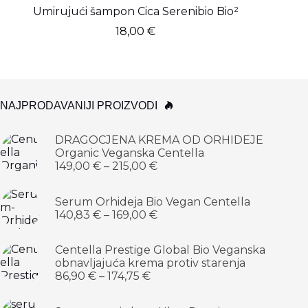
Umirujući šampon Cica Serenibio Bio²
Umi
18,00
€
NAJPRODAVANIJI PROIZVODI
DRAGOCJENA KREMA OD ORHIDEJE
Organic Veganska Centella
149,00
€
–
215,00
€
Serum Orhideja Bio Vegan Centella
140,83
€
–
169,00
€
Centella Prestige Global Bio Veganska
obnavljajuća krema protiv starenja
86,90
€
–
174,75
€