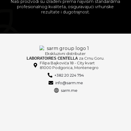
Naši proizvodi su izrađeni prema najvišim standardima
profesionalnog kvaliteta, osiguravajući vrhunske
rezultate i dugotrajnost.
Ekskluzivni distributer
za Crnu Goru.
LABORATOIRES CENTELLA
Filipa Bajkovića 18 - City kvart
81000 Podgorica, Montenegro
+382 20 224 794
info@sarm.me
sarm.me