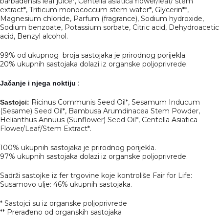
barbadensis leaf juice*, Centella asiatica flower/leaf/ stem
extract*, Triticum monococcum stem water*, Glycerin**,
Magnesium chloride, Parfum (fragrance), Sodium hydroxide,
Sodium benzoate, Potassium sorbate, Citric acid, Dehydroacetic
acid, Benzyl alcohol.
99% od ukupnog broja sastojaka je prirodnog porijekla.
20% ukupnih sastojaka dolazi iz organske poljoprivrede.
:
Jačanje i njega noktiju
Ricinus Communis Seed Oil*, Sesamum Inducum
Sastojci:
(Sesame) Seed Oil*, Bambusa Arumdinacea Stem Powder,
Helianthus Annuus (Sunflower) Seed Oil*, Centella Asiatica
Flower/Leaf/Stem Extract*.
100% ukupnih sastojaka je prirodnog porijekla.
97% ukupnih sastojaka dolazi iz organske poljoprivrede.
Sadrži sastojke iz fer trgovine koje kontroliše Fair for Life:
Susamovo ulje: 46% ukupnih sastojaka.
* Sastojci su iz organske poljoprivrede
** Prerađeno od organskih sastojaka