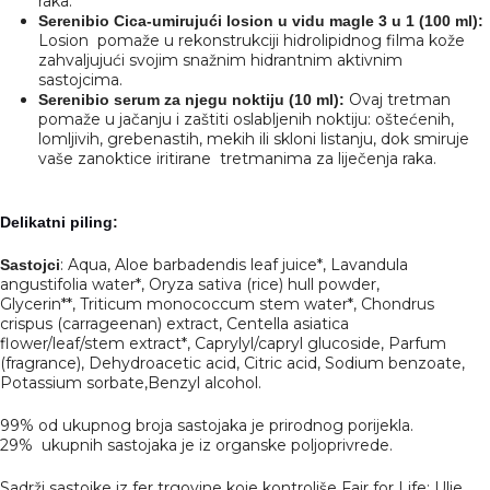
raka.
Serenibio Cica-umirujući losion u vidu magle 3 u 1 (100 ml):
Losion pomaže u rekonstrukciji hidrolipidnog filma kože
zahvaljujući svojim snažnim hidrantnim aktivnim
sastojcima.
Ovaj tretman
Serenibio serum za njegu noktiju (10 ml):
pomaže u jačanju i zaštiti oslabljenih noktiju: oštećenih,
lomljivih, grebenastih, mekih ili skloni listanju, dok smiruje
vaše zanoktice iritirane tretmanima za liječenja raka.
Delikatni piling
:
: Aqua, Aloe barbadendis leaf juice*, Lavandula
Sastojci
angustifolia water*, Oryza sativa (rice) hull powder,
Glycerin**, Triticum monococcum stem water*, Chondrus
crispus (carrageenan) extract, Centella asiatica
flower/leaf/stem extract*, Caprylyl/capryl glucoside, Parfum
(fragrance), Dehydroacetic acid, Citric acid, Sodium benzoate,
Potassium sorbate,Benzyl alcohol.
99% od ukupnog broja sastojaka je prirodnog porijekla.
29% ukupnih sastojaka je iz organske poljoprivrede.
Sadrži sastojke iz fer trgovine koje kontroliše Fair for Life: Ulje