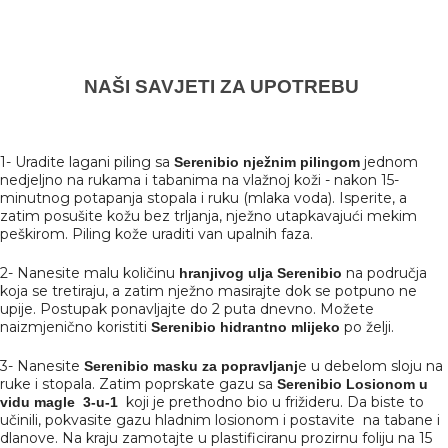
NAŠI SAVJETI ZA UPOTREBU
1- Uradite lagani piling sa
jednom
Serenibio nježnim pilingom
nedjeljno na rukama i tabanima na vlažnoj koži - nakon 15-
minutnog potapanja stopala i ruku (mlaka voda). Isperite, a
zatim posušite kožu bez trljanja, nježno utapkavajući mekim
peškirom. Piling kože uraditi van upalnih faza.
2- Nanesite malu količinu
na područja
hranjivog ulja Serenibio
koja se tretiraju, a zatim nježno masirajte dok se potpuno ne
upije. Postupak ponavljajte do 2 puta dnevno. Možete
naizmjenično koristiti
po želji.
Serenibio hidrantno mlijeko
3- Nanesite
e u debelom sloju na
Serenibio masku za popravljanj
ruke i stopala. Zatim poprskate gazu sa
Serenibio Losionom u
koji je prethodno bio u frižideru. Da biste to
vidu magle 3-u-1
učinili, pokvasite gazu hladnim losionom i postavite na tabane i
dlanove. Na kraju zamotajte u plastificiranu prozirnu foliju na 15