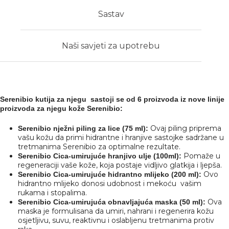
Sastav
Naši savjeti za upotrebu
Serenibio kutija za njegu sastoji se od 6 proizvoda iz nove linije
proizvoda za njegu kože Serenibio:
Ovaj piling priprema
Serenibio nježni piling za lice (75 ml):
vašu kožu da primi hidrantne i hranjive sastojke sadržane u
tretmanima Serenibio za optimalne rezultate.
Pomaže u
Serenibio Cica-umirujuće hranjivo ulje (100ml):
regeneraciji vaše kože, koja postaje vidljivo glatkija i ljepša.
Ovo
Serenibio Cica-umirujuće hidrantno mlijeko (200 ml):
hidrantno mlijeko donosi udobnost i mekoću vašim
rukama i stopalima.
Ova
Serenibio Cica-umirujuća obnavljajuća maska ​​(50 ml):
maska ​​je formulisana da umiri, nahrani i regenerira kožu
osjetljivu, suvu, reaktivnu i oslabljenu tretmanima protiv