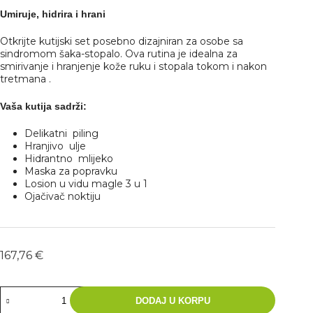
Umiruje, hidrira i hrani
Otkrijte kutijski set posebno dizajniran za osobe sa
sindromom šaka-stopalo. Ova rutina je idealna za
smirivanje i hranjenje kože ruku i stopala tokom i nakon
tretmana .
Vaša kutija sadrži:
Delikatni piling
Hranjivo ulje
Hidrantno mlijeko
Maska ​​za popravku
Losion u vidu magle 3 u 1
Ojačivač noktiju
167,76
€
DODAJ U KORPU