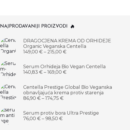
NAJPRODAVANIJI PROIZVODI
DRAGOCJENA KREMA OD ORHIDEJE
Organic Veganska Centella
149,00
€
–
215,00
€
Serum Orhideja Bio Vegan Centella
140,83
€
–
169,00
€
Centella Prestige Global Bio Veganska
obnavljajuća krema protiv starenja
86,90
€
–
174,75
€
Serum protiv bora Ultra Prestige
76,00
€
–
98,50
€