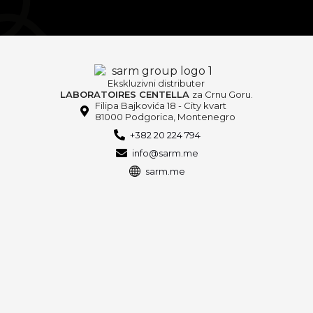
Ekskluzivni distributer
LABORATOIRES CENTELLA
za Crnu Goru.
Filipa Bajkovića 18 - City kvart
81000 Podgorica, Montenegro
+382 20 224 794
info@sarm.me
sarm.me