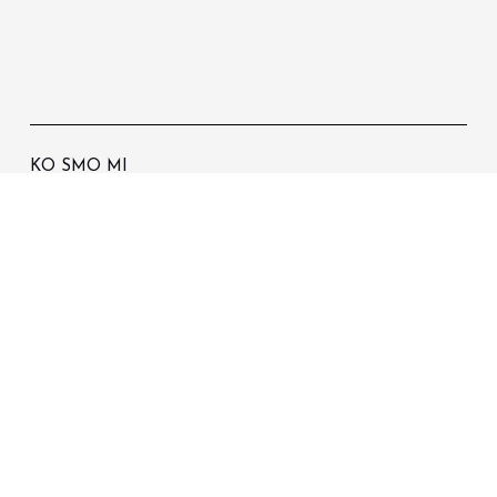
KO SMO MI
Naše obaveze
Laboratorija
Aktivni sastojci
Štampa o nama
RADNO VRIJEME
Radnim danima 9h-19h
Subotom 9h-17h
Nedeljom ne radimo
INFORMACIJE
Politika privatnosti