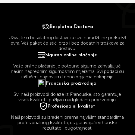
Besplatna Dostava
Uživajte u besplatnoj dostavi za sve narudžbine preko 59
evra. Vaš paket će stići brzo i bez dodatnih troškova za
dostavu.
Sigurno online plaćanje
Vaše online plaćanje je potpuno sigurno zahvaljujući
našim naprednim sigurnosnim mjerama. Svi podaci su
zaštićeni najnovijim tehnologijama enkripcije.
Francuska proizvodnja
Svi naši proizvodi dolaze iz Francuske, što garantuje
visok kvalitet i pažljivo nadgledanu proizvodnju.
Profesionalni kvalitet
Naši proizvodi su izrađeni prema najvišim standardima
profesionalnog kvaliteta, osiguravajući vrhunske
rezultate i dugotrajnost.